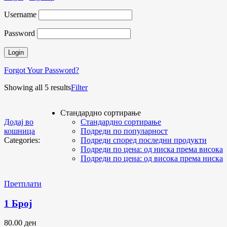
Username
Password
Forgot Your Password?
Showing all 5 results
Filter
Стандардно сортирање
Додај во
Стандардно сортирање
кошница
Подреди по популарност
Categories:
Подреди според последни продукти
Подреди по цена: од ниска према висока
Подреди по цена: од висока према ниска
Претплати
1 Број
80.00
ден