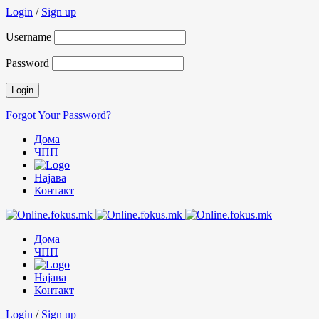
Login
/
Sign up
Username
Password
Forgot Your Password?
Дома
ЧПП
Најава
Контакт
Дома
ЧПП
Најава
Контакт
Login
/
Sign up