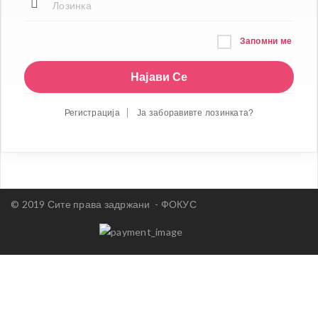
Запомни ме
Регистрација
Ја заборавивте лозинката?
© 2019 Сите права задржани -
ФОКУС