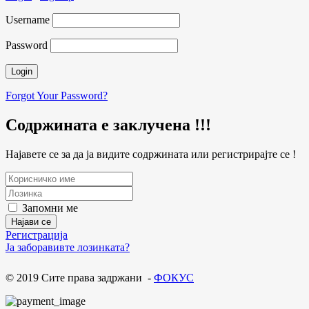
Username
Password
Forgot Your Password?
Содржината е заклучена !!!
Најавете се за да ја видите содржината или регистрирајте се !
Запомни ме
Регистрација
Ја заборавивте лозинката?
© 2019 Сите права задржани -
ФОКУС