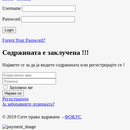
Username
Password
Forgot Your Password?
Содржината е заклучена !!!
Најавете се за да ја видите содржината или регистрирајте се !
Запомни ме
Регистрација
Ја заборавивте лозинката?
© 2019 Сите права задржани -
ФОКУС