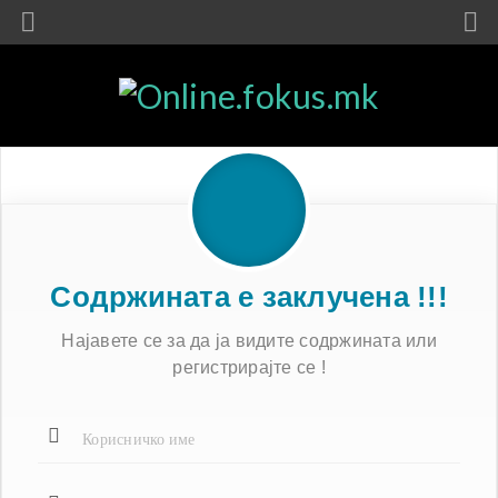
Содржината е заклучена !!!
Најавете се за да ја видите содржината или
регистрирајте се !