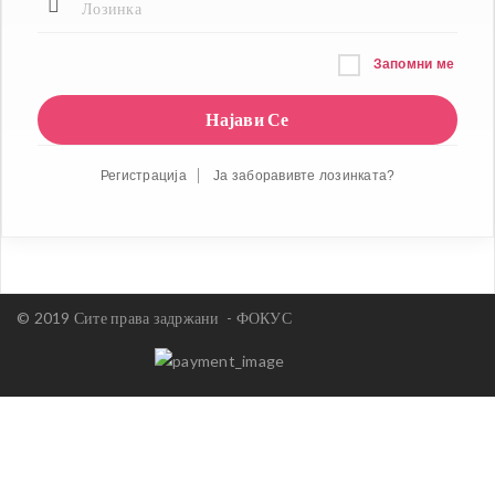
Запомни ме
Регистрација
Ја заборавивте лозинката?
© 2019 Сите права задржани -
ФОКУС