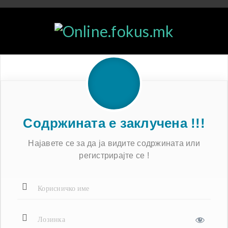
Содржината е заклучена !!!
Најавете се за да ја видите содржината или
регистрирајте се !