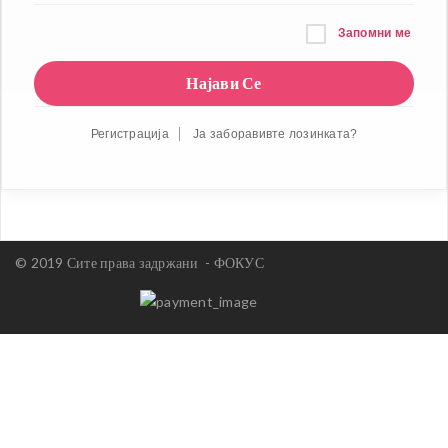
Запомни ме
Регистрација
Ја заборавивте лозинката?
© 2019 Сите права задржани -
ФОКУС