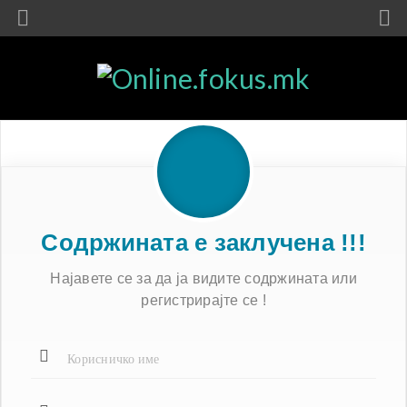
Содржината е заклучена !!!
Најавете се за да ја видите содржината или
регистрирајте се !