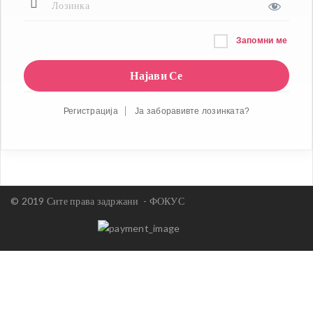
Запомни ме
Регистрација
Ја заборавивте лозинката?
© 2019 Сите права задржани -
ФОКУС