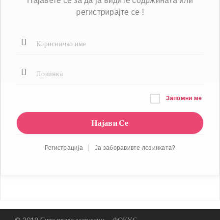
Најавете се за да ја видите содржината или
регистрирајте се !
Запомни ме
Регистрација
Ја заборавивте лозинката?
© 2019 Сите права задржани -
ФОКУС