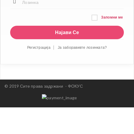
Запомни ме
Регистрација
Ја заборавивте лозинката?
© 2019 Сите права задржани -
ФОКУС