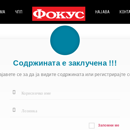
МА
ЧПП
НАЈАВА
КОНТ
Содржината е заклучена !!!
ајавете се за да ја видите содржината или регистрирајте се
Запомни ме